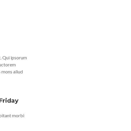
nt. Qui ipsorum
auctorem
s mons aliud
Friday
bitant morbi