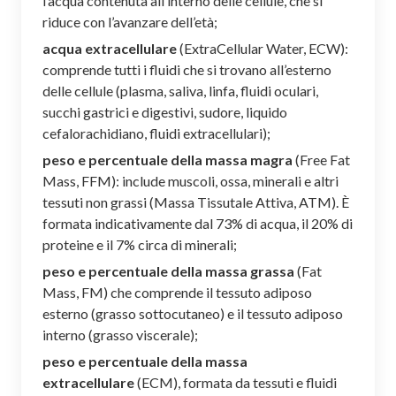
l’acqua contenuta all’interno delle cellule, che si
riduce con l’avanzare dell’età;
acqua extracellulare
(ExtraCellular Water, ECW):
comprende tutti i fluidi che si trovano all’esterno
delle cellule (plasma, saliva, linfa, fluidi oculari,
succhi gastrici e digestivi, sudore, liquido
cefalorachidiano, fluidi extracellulari);
peso e percentuale della massa magra
(Free Fat
Mass, FFM): include muscoli, ossa, minerali e altri
tessuti non grassi (Massa Tissutale Attiva, ATM). È
formata indicativamente dal 73% di acqua, il 20% di
proteine e il 7% circa di minerali;
peso e percentuale della massa grassa
(Fat
Mass, FM) che comprende il tessuto adiposo
esterno (grasso sottocutaneo) e il tessuto adiposo
interno (grasso viscerale);
peso e percentuale della massa
extracellulare
(ECM), formata da tessuti e fluidi